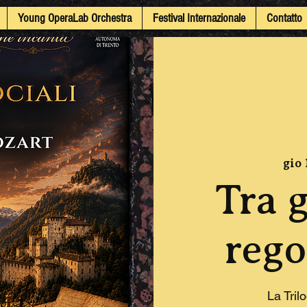
Young OperaLab Orchestra
Festival Internazionale
Contatto
gio
Tra g
rego
La Tril