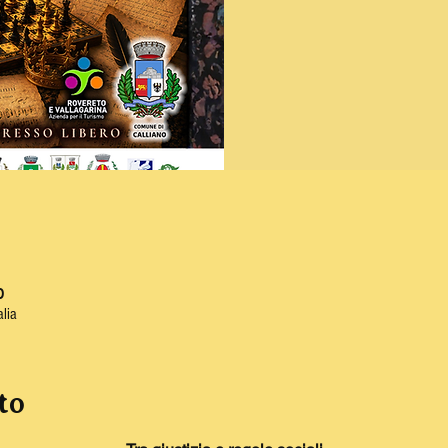
0
alia
to