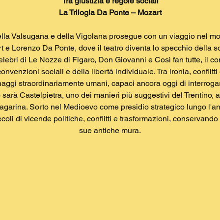
Tra giustizia e regole sociali
La Trilogia Da Ponte – Mozart
 della Valsugana e della Vigolana prosegue con un viaggio nel
 e Lorenzo Da Ponte, dove il teatro diventa lo specchio della so
lebri di Le Nozze di Figaro, Don Giovanni e Così fan tutte, il co
convenzioni sociali e della libertà individuale. Tra ironia, conflitti
onaggi straordinariamente umani, capaci ancora oggi di interrogar
 sarà Castelpietra, uno dei manieri più suggestivi del Trentino,
agarina. Sorto nel Medioevo come presidio strategico lungo l'anti
ecoli di vicende politiche, conflitti e trasformazioni, conservando
sue antiche mura.