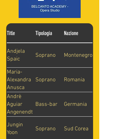
Title
Tipologia
Nazione
Andjela
Soprano
Montenegro
Spaic
Maria-
Soprano
Romania
Alexandra
Anusca
Andrè
Bass-bar
Germania
Aguiar
Angenendt
Jungin
Soprano
Sud Corea
Yoon