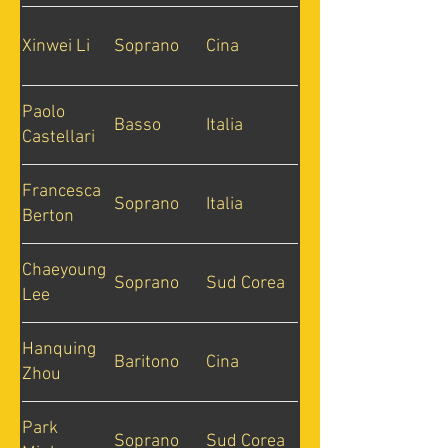
Xinwei Li
Soprano
Cina
Paolo
Basso
Italia
Castellari
Francesca
Soprano
Italia
Berton
Chaeyoung
Soprano
Sud Corea
Lee
Hanquing
Baritono
Cina
Zhou
Park
Soprano
Sud Corea