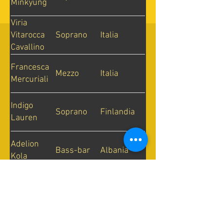
Minkyung
Viria
Soprano
Italia
Vitarocca
Cavallino
Francesca
Mezzo
Italia
Mercuriali
Indigo
Soprano
Finlandia
Lauren
Adelion
Bass-bar
Albania
Kola
Laurynas
Tenore
Lituania
Viliusis