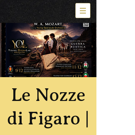
Le Nozze
di Figaro |