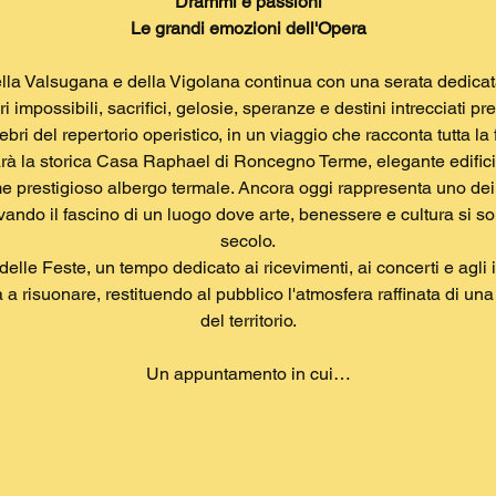
Drammi e passioni
Le grandi emozioni dell'Opera
della Valsugana e della Vigolana continua con una serata dedicat
 impossibili, sacrifici, gelosie, speranze e destini intrecciati p
bri del repertorio operistico, in un viaggio che racconta tutta la
rà la storica Casa Raphael di Roncegno Terme, elegante edificio 
me prestigioso albergo termale. Ancora oggi rappresenta uno dei
ndo il fascino di un luogo dove arte, benessere e cultura si son
secolo.
lle Feste, un tempo dedicato ai ricevimenti, ai concerti e agli in
a risuonare, restituendo al pubblico l'atmosfera raffinata di una 
del territorio.
Un appuntamento in cui…