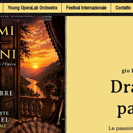
Young OperaLab Orchestra
Festival Internazionale
Contatto
gio 
Dr
p
Le passio